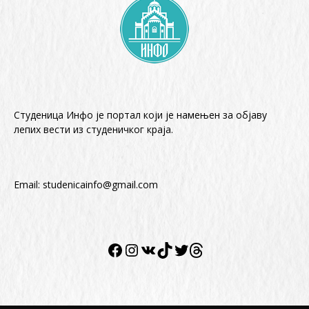
Студеница Инфо је портал који је намењен за објaву
лепих вести из студеничког краја.
Email:
studenicainfo@gmail.com
Facebook
Instagram
VK
TikTok
Twitter
Twitter