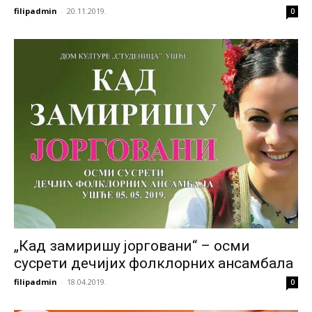
filipadmin
-
20.11.2019.
0
„Кад замиришу јорговани“ – осми
сусрети дечијих фолклорних ансамбала
filipadmin
-
18.04.2019.
0