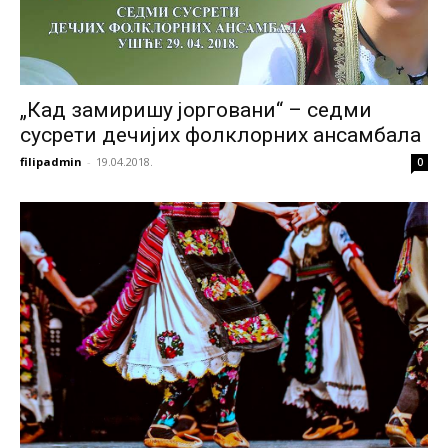
„Кад замиришу јорговани“ – седми
сусрети дечијих фолклорних ансамбала
filipadmin
-
19.04.2018.
0