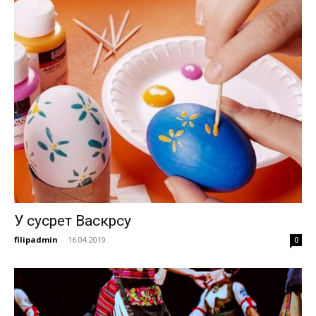
У сусрет Васкрсу
filipadmin
-
16.04.2019.
0