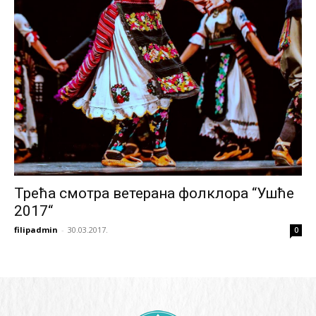
Трећа смотра ветерана фолклора “Ушће
2017“
filipadmin
-
30.03.2017.
0