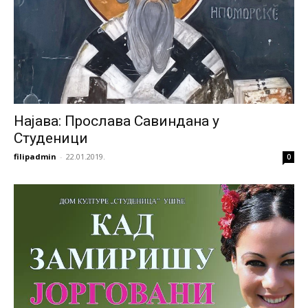
Најава: Прослава Савиндана у
Студеници
filipadmin
-
22.01.2019.
0