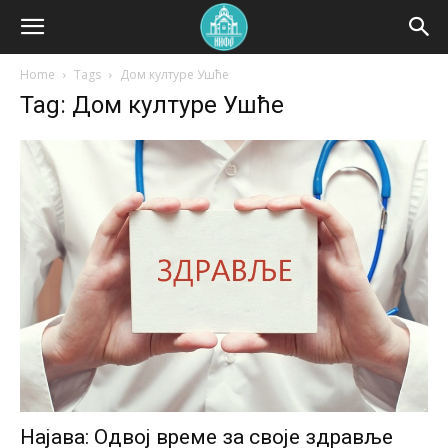
Home
Tags
Дом културе Ушће
Tag: Дом културе Ушће
Најава: Одвој време за своје здравље