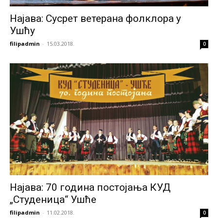
Најава: Сусрет ветерана фолклора у
Ушћу
filipadmin
-
15.03.2018.
0
Најава: 70 година постојања КУД
„Студеница“ Ушће
filipadmin
-
11.02.2018.
0