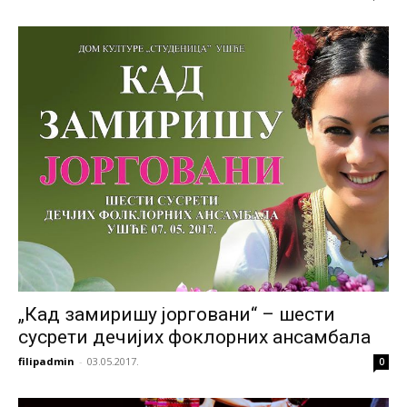
„Кад замиришу јорговани“ – шести
сусрети дечијих фоклорних ансамбала
filipadmin
-
03.05.2017.
0