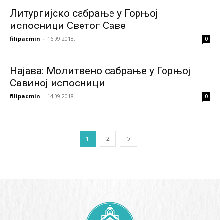
Литургијско сабрање у Горњој
испосници Светог Саве
filipadmin
-
16.09.2018.
0
Најава: Молитвено сабрање у Горњој
Савиној испосници
filipadmin
-
14.09.2018.
0
1
2