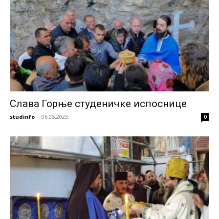
Слава Горње студеничке испоснице
studinfo
-
06.05.2023.
0