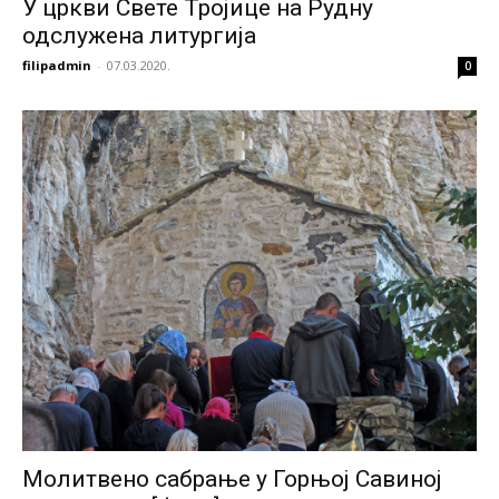
У цркви Свете Тројице на Рудну
одслужена литургија
filipadmin
-
07.03.2020.
0
Молитвено сабрање у Горњој Савиној