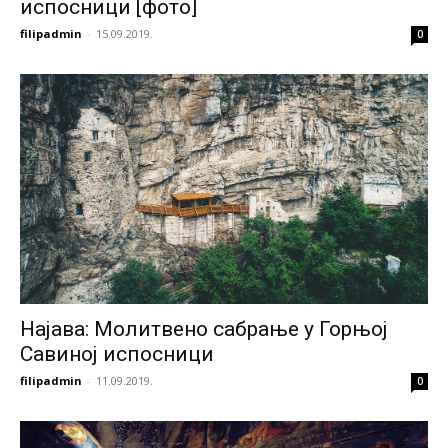
испосници [фото]
filipadmin
-
15.09.2019.
0
Најава: Молитвено сабрање у Горњој
Савиној испосници
filipadmin
-
11.09.2019.
0