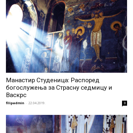
Манастир Студеница: Распоред
богослужења за Страсну седмицу и
Васкрс
filipadmin
-
22.04.2019.
0