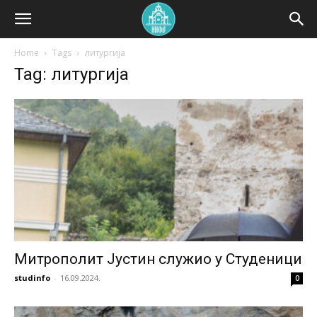
Home
Tags
литургија
Tag: литургија
Митрополит Јустин служио у Студеници
studinfo
-
16.09.2024.
0