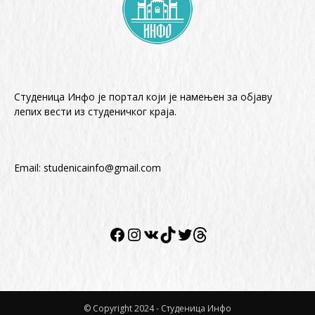
Студеница Инфо је портал који је намењен за објaву
лепих вести из студеничког краја.
Email:
studenicainfo@gmail.com
Facebook
Instagram
VK
TikTok
Twitter
Twitter
© Copyright 2024 - Студеница Инфо