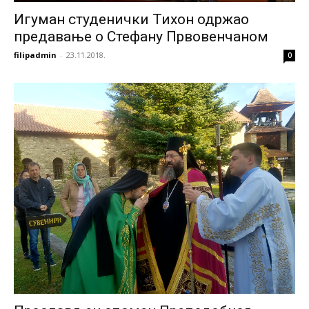
Игуман студенички Тихон одржао
предавање о Стефану Првовенчаном
filipadmin
-
23.11.2018.
0