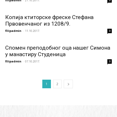
filipadmin
-
21.10.2017.
0
Копија ктиторске фреске Стефана
Првовенчаног из 1208/9.
filipadmin
-
11.10.2017.
0
Спомен преподобног оца нашег Симона
у манастиру Студеница
filipadmin
-
07.10.2017.
0
1
2