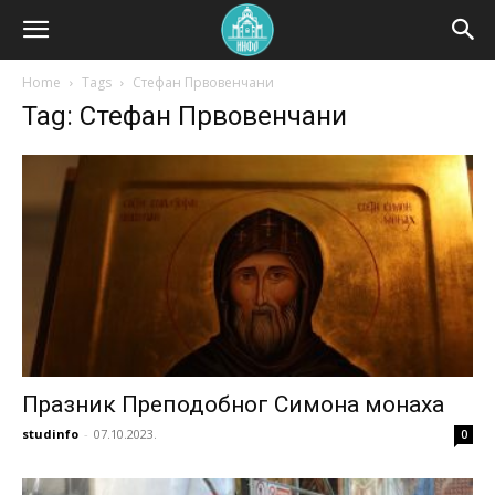
Home
Tags
Стефан Првовенчани
Tag: Стефан Првовенчани
Празник Преподобног Симона монаха
studinfo
-
07.10.2023.
0