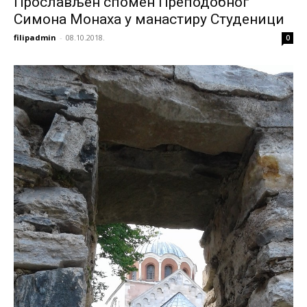
Прослављен спомен Преподобног
Симона Монаха у манастиру Студеници
filipadmin
-
08.10.2018.
0