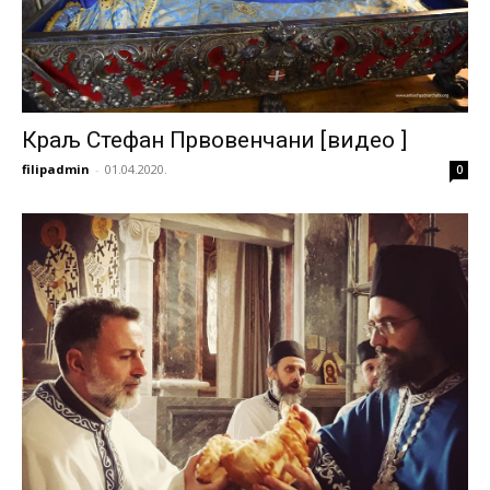
Краљ Стефан Првовенчани [видео ]
filipadmin
-
01.04.2020.
0