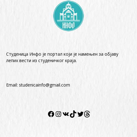
Студеница Инфо је портал који је намењен за објaву
лепих вести из студеничког краја.
Email:
studenicainfo@gmail.com
Facebook
Instagram
VK
TikTok
Twitter
Twitter