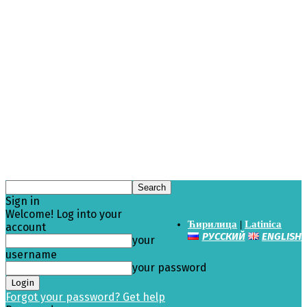
Sign in
Welcome! Log into your
Ћирилица
|
Latinica
account
РУССКИЙ
ENGLISH
your
username
your password
Forgot your password? Get help